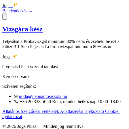
Jogsi
Bejelentkezés →
Vizsgára kész
Teljesítsd a Próbavizsgát minimum 80%-osra, és zsebeld be ezt a
kitűzőt! 1 StepTeljesítsd a Próbavizsgát minimum 80%-osan!
Jogsi
Gyorsítsd fel a vezetni tanulást
Kérdésed van?
Szívesen segítünk:
✉
iroda@neonautosiskola.hu
📞
+36 20 338 5650
Reni; minden hétköznap 10:00–18:00
Általános Szerződési Feltételek
Adatkezelési tájékoztató
Cookie-
nyilatkozat
© 2026 JogsiPlusz — Minden jog fenntartva.