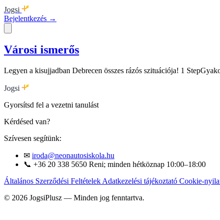
Jogsi
Bejelentkezés →
Városi ismerős
Legyen a kisujjadban Debrecen összes rázós szituációja! 1 StepGyako
Jogsi
Gyorsítsd fel a vezetni tanulást
Kérdésed van?
Szívesen segítünk:
✉
iroda@neonautosiskola.hu
📞
+36 20 338 5650
Reni; minden hétköznap 10:00–18:00
Általános Szerződési Feltételek
Adatkezelési tájékoztató
Cookie-nyila
© 2026 JogsiPlusz — Minden jog fenntartva.