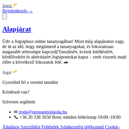
Jogsi
Bejelentkezés →
Alapjárat
Üdv a Jogsiplusz online tananyagában! Most még alapjáraton vagy,
de itt az idő, hogy megismerd a tananyagokat, és fokozatosan
magasabb sebességre kapcsolj!Tanulásért, kvízek kitöltéséért,
kérdőívekért és aktivitásért Jogsipontokat kapsz – ezek visznek majd
előre a következő fokozatok felé. 🚗
Jogsi
Gyorsítsd fel a vezetni tanulást
Kérdésed van?
Szívesen segítünk:
✉
iroda@neonautosiskola.hu
📞
+36 20 338 5650
Reni; minden hétköznap 10:00–18:00
Általános Szerződési Feltételek
Adatkezelési tájékoztató
Cookie-