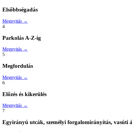
Elsőbbségadás
Megnyitás →
4
Parkolás A-Z-ig
Megnyitás →
5
Megfordulás
Megnyitás →
6
Előzés és kikerülés
Megnyitás →
7
Egyirányú utcák, személyi forgalomirányítás, vasúti á