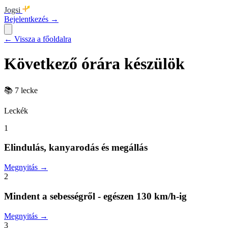
Jogsi
Bejelentkezés →
← Vissza a főoldalra
Következő órára készülök
📚
7 lecke
Leckék
1
Elindulás, kanyarodás és megállás
Megnyitás →
2
Mindent a sebességről - egészen 130 km/h-ig
Megnyitás →
3