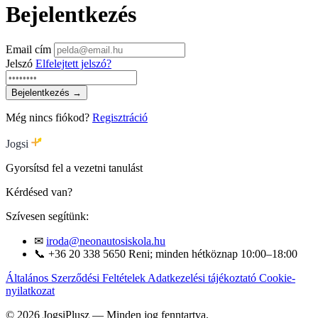
Bejelentkezés
Email cím
Jelszó
Elfelejtett jelszó?
Bejelentkezés →
Még nincs fiókod?
Regisztráció
Jogsi
Gyorsítsd fel a vezetni tanulást
Kérdésed van?
Szívesen segítünk:
✉
iroda@neonautosiskola.hu
📞
+36 20 338 5650
Reni; minden hétköznap 10:00–18:00
Általános Szerződési Feltételek
Adatkezelési tájékoztató
Cookie-
nyilatkozat
© 2026 JogsiPlusz — Minden jog fenntartva.