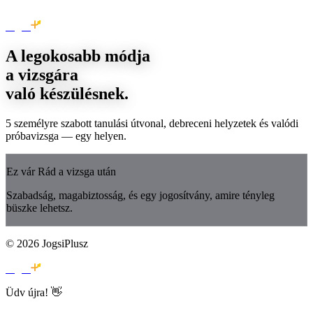
Jogsi
A legokosabb módja
a vizsgára
való készülésnek.
5 személyre szabott tanulási útvonal, debreceni helyzetek és valódi
próbavizsga — egy helyen.
Ez vár Rád a vizsga után
Szabadság, magabiztosság, és egy jogosítvány, amire tényleg
büszke lehetsz.
© 2026 JogsiPlusz
Jogsi
Üdv újra! 👋