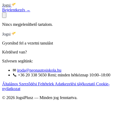
Jogsi
Bejelentkezés →
Nincs megjeleníthető tartalom.
Jogsi
Gyorsítsd fel a vezetni tanulást
Kérdésed van?
Szívesen segítünk:
✉
iroda@neonautosiskola.hu
📞
+36 20 338 5650
Reni; minden hétköznap 10:00–18:00
Általános Szerződési Feltételek
Adatkezelési tájékoztató
Cookie-
nyilatkozat
© 2026 JogsiPlusz — Minden jog fenntartva.